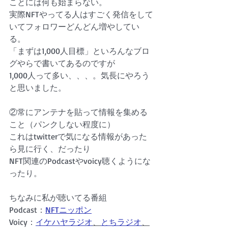
ことには何も始まらない。
実際NFTやってる人はすごく発信をして
いてフォロワーどんどん増やしてい
る。
「まずは1,000人目標」といろんなブロ
グやらで書いてあるのですが
1,000人って多い、、、。気長にやろう
と思いました。
②常にアンテナを貼って情報を集める
こと（パンクしない程度に）
これはtwitterで気になる情報があった
ら見に行く、だったり
NFT関連のPodcastやvoicy聴くようにな
ったり。
ちなみに私が聴いてる番組
Podcast：
NFTニッポン
Voicy：
イケハヤラジオ
、
とちラジオ
、