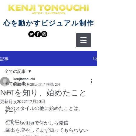
心を動かすビジュアル制作
記事
全ての記事
kenjitonouchi
全ての記事
2022年5月28日
読了時間: 2分
NFTを知り、始めたこと
NFT
更新日：
2022年7月20日
イラスト
絵のスタイルの他に始めたことは、
アート
デザイン
①毎日twitterで何かしら発信
露出を増やしてまず知ってもらわない
art