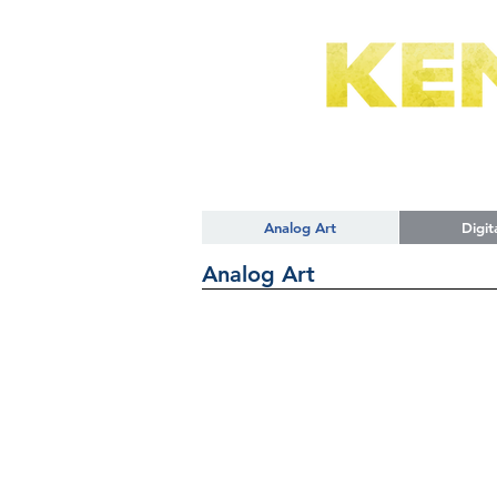
Analog Art
Digit
Analog Art