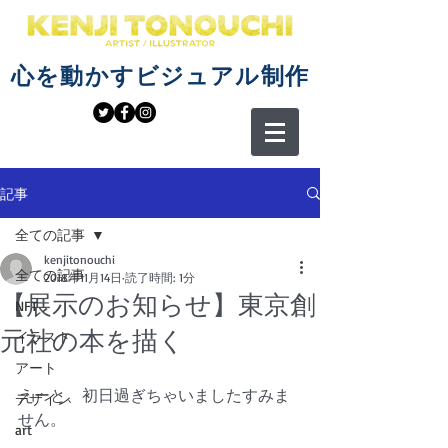
心を動かすビジュアル制作
記事
全ての記事
kenjitonouchi
全ての記事
2018年11月14日
読了時間: 1分
【展示のお知らせ】東京創
NFT
元社の本を描く
イラスト
アート
えーと、初日過ぎちゃいましたすみま
デザイン
せん。
art