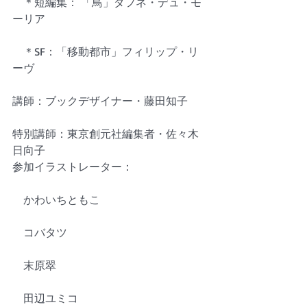
　＊短編集： 「鳥」ダフネ・デュ・モ
ーリア
　＊SF：「移動都市」フィリップ・リ
ーヴ
講師：ブックデザイナー・藤田知子
特別講師：東京創元社編集者・佐々木
日向子
参加イラストレーター：
　かわいちともこ
　コバタツ
　末原翠　
　田辺ユミコ　